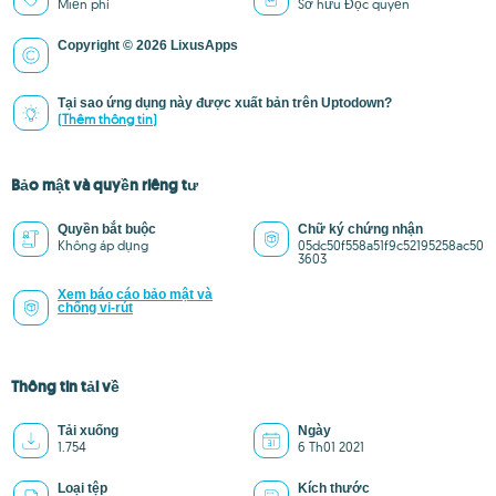
Miễn phí
Sở hữu Độc quyền
Copyright © 2026 LixusApps
Tại sao ứng dụng này được xuất bản trên Uptodown?
(Thêm thông tin)
Bảo mật và quyền riêng tư
Quyền bắt buộc
Chữ ký chứng nhận
Không áp dụng
05dc50f558a51f9c52195258ac50
3603
Xem báo cáo bảo mật và
chống vi-rút
Thông tin tải về
Tải xuống
Ngày
1.754
6 Th01 2021
Loại tệp
Kích thước