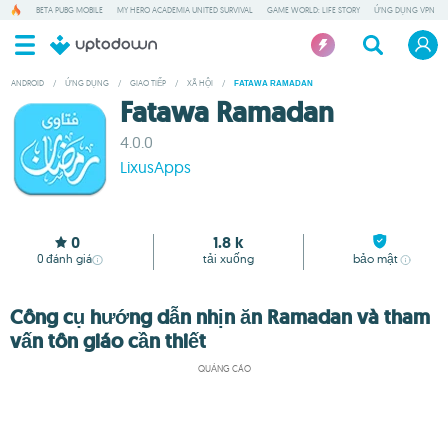
BETA PUBG MOBILE
MY HERO ACADEMIA UNITED SURVIVAL
GAME WORLD: LIFE STORY
ỨNG DỤNG VPN
ANDROID
/
ỨNG DỤNG
/
GIAO TIẾP
/
XÃ HỘI
/
FATAWA RAMADAN
Fatawa Ramadan
4.0.0
LixusApps
0
1.8 k
0
đánh giá
tải xuống
bảo mật
Công cụ hướng dẫn nhịn ăn Ramadan và tham
vấn tôn giáo cần thiết
QUẢNG CÁO