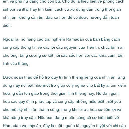
em và phụ nữ đang cho con bú. Cho dù là hiểu biết về phong cách
suhoor và iftar hay tìm kiếm cách cư xử đúng đắn trong thời gian
nhịn ăn, không cần tìm đâu xa hơn để có được hướng dẫn toàn
diện.
Ngoài ra, nó nâng cao trải nghiệm Ramadan của bạn bằng cách
cung cấp thông tin về các lời cầu nguyện của Tiên tri, chúc bình an
cho ông, tăng cường sự kết nối sâu sắc hơn với các khía cạnh tâm
linh của tháng.
Được soạn thảo để hỗ trợ duy trì tính thiêng liêng của nhịn ăn, ứng
dụng này nổi bật như một trợ giúp có ý nghĩa cho bất kỳ ai tìm kiếm
hướng dẫn tôn giáo trong thời gian linh thiêng này. Nó đơn giản
hóa các quy định phức tạp và cung cấp những hiểu biết thiết yếu
cho một kỳ nhịn ăn thành công, trong khi tối ưu hóa sự tiện lợi và
khả năng truy cập. Nếu bạn đang muốn củng cố sự hiểu biết về
Ramadan và nhịn ăn, đây là một nguồn tài nguyên tuyệt vời chỉ cần