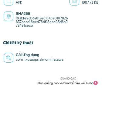
APK
1007.73 KB
SHA256
f93bfe9d53a812e61c4ce0107826
837aecd16ecd76df18ece03d6a0
72491cecb
Chi tiết kỹ thuật
Gói Ứng dụng
com.lixusapps.almorni.fatawa
QUẢNG CÁO
Xóa quảng cáo và hơn thế nữa với Turbo