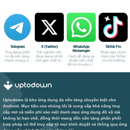
Telegram
X (Twitter)
WhatsApp
TikTok Pro
Messenger
Ứng dụng nhắn
Trải nghiệm nền
Phiên bản chính
tin đa nền tảng,
tảng mạng xã hội
Cách dễ dàng và
thức của TikTok
nhanh chóng, an
tinh gọn nhất thế
thuận tiện nhất
cho thị trường
toàn
giới
để trò chuyện với
châu Âu
bạn bè
Uptodown là kho ứng dụng đa nền tảng chuyên biệt cho
Android. Mục tiêu của chúng tôi là cung cấp khả năng truy
cập mở và miễn phí vào một danh mục ứng dụng đồ sộ mà
không bị hạn chế, đồng thời mang đến nền tảng phân phối
hợp pháp có thể truy cập từ mọi trình duyệt và thông qua ứng