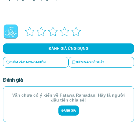
ĐÁNH GIÁ ỨNG DỤNG
THÊM VÀO MONG MUỐN
THÊM VÀO ĐỀ XUẤT
Đánh giá
Vẫn chưa có ý kiến về Fatawa Ramadan. Hãy là người
đầu tiên chia sẻ!
ĐÁNH GIÁ