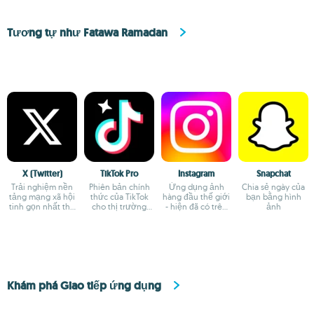
Tương tự như Fatawa Ramadan
X (Twitter)
TikTok Pro
Instagram
Snapchat
Trải nghiệm nền
Phiên bản chính
Ứng dụng ảnh
Chia sẻ ngày của
tảng mạng xã hội
thức của TikTok
hàng đầu thế giới
bạn bằng hình
tinh gọn nhất thế
cho thị trường
- hiện đã có trên
ảnh
giới
châu Âu
Android
Khám phá Giao tiếp ứng dụng